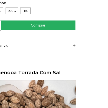
100G
G
500G
1 KG
envio
êndoa Torrada Com Sal