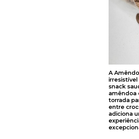
A Amêndoa
irresistív
snack sau
amêndoa é
torrada pa
entre croc
adiciona u
experiênc
excepciona