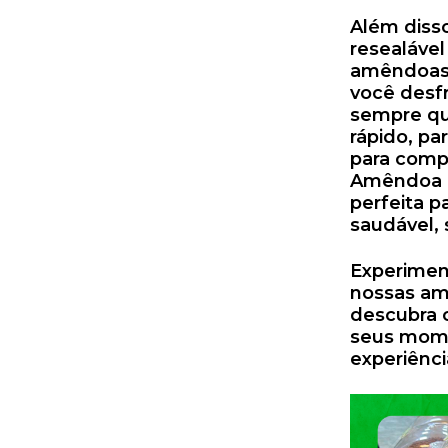
Além diss
resealável
amêndoas 
você desfr
sempre qu
rápido, pa
para comp
Amêndoa T
perfeita 
saudável, 
Experimen
nossas am
descubra 
seus mom
experiênc