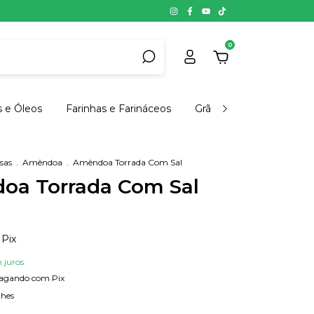
0
s e Óleos
Farinhas e Farináceos
Grãos, Cereais e Semen
sas
.
Amêndoa
.
Amêndoa Torrada Com Sal
oa Torrada Com Sal
Pix
 juros
agando com Pix
lhes