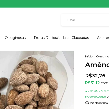
Oleaginosas
Frutas Desidratadas e Glaceadas
Azeite
Início
.
Oleagino
Amênd
R$32,76
R$31,12
com
4
x de
R$8,19
sem
5% de desconto
p
Ver mais deta