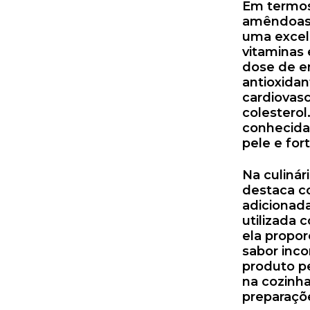
Em termos 
amêndoas 
uma excele
vitaminas 
dose de en
antioxida
cardiovasc
colestero
conhecidas
pele e for
Na culiná
destaca co
adicionada
utilizada
ela propor
sabor inco
produto pe
na cozinha
preparaçõ