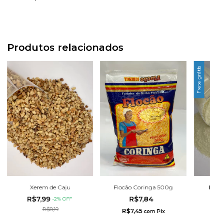
Produtos relacionados
Frete grátis
Xerem de Caju
Flocão Coringa 500g
Lei
R$7,99
R$7,84
-
2
%
OFF
R$8,19
R$7,45
R
com
Pix