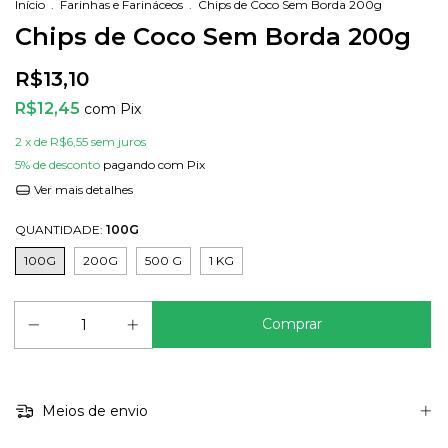
Início
.
Farinhas e Farináceos
.
Chips de Coco Sem Borda 200g
Chips de Coco Sem Borda 200g
R$13,10
R$12,45
com
Pix
2
x de
R$6,55
sem juros
5% de desconto
pagando com Pix
Ver mais detalhes
QUANTIDADE:
100G
100G
200G
500 G
1 KG
Meios de envio