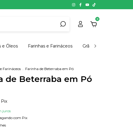
0
s e Óleos
Farinhas e Farináceos
Grãos, Cereais e Semen
e Farináceos
.
Farinha de Beterraba em Pó
a de Beterraba em Pó
Pix
 juros
agando com Pix
lhes