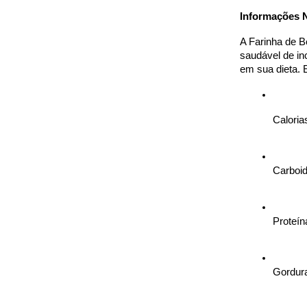
Informações N
A Farinha de B
saudável de inc
em sua dieta. 
Caloria
Carboid
Proteín
Gordura