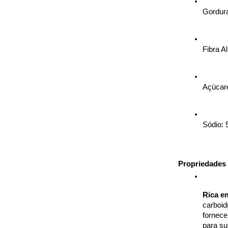
Gordura
Fibra A
Açúcar
Sódio:
Propriedades 
Rica e
carboid
fornece
para su