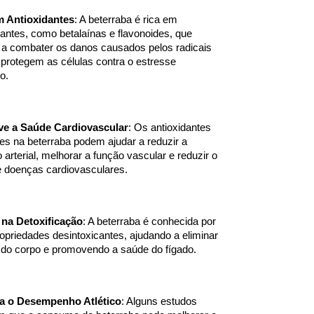
m Antioxidantes
: A beterraba é rica em 
dantes, como betalaínas e flavonoides, que 
a combater os danos causados pelos radicais 
e protegem as células contra o estresse 
o.
e a Saúde Cardiovascular
: Os antioxidantes 
es na beterraba podem ajudar a reduzir a 
 arterial, melhorar a função vascular e reduzir o 
e doenças cardiovasculares.
 na Detoxificação
: A beterraba é conhecida por 
opriedades desintoxicantes, ajudando a eliminar 
 do corpo e promovendo a saúde do fígado.
a o Desempenho Atlético
: Alguns estudos 