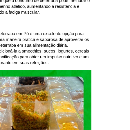
 que o consumo de beterraba pode melhorar o 
nho atlético, aumentando a resistência e 
do a fadiga muscular.
eterraba em Pó é uma excelente opção para 
 maneira prática e saborosa de aproveitar os 
eterraba em sua alimentação diária. 
cioná-la a smoothies, sucos, iogurtes, cereais 
anificação para obter um impulso nutritivo e um 
ibrante em suas refeições.