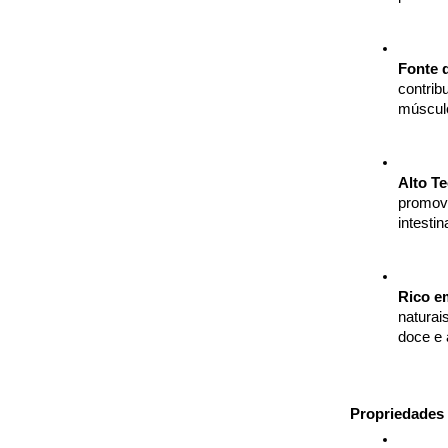
Fonte 
contrib
múscul
Alto Te
promove
intestin
Rico e
naturai
doce e 
Propriedades 