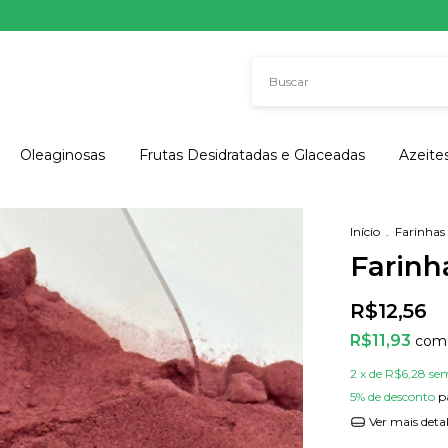
Oleaginosas
Frutas Desidratadas e Glaceadas
Azeite
Início
.
Farinhas 
Farinh
R$12,56
R$11,93
com
2
x de
R$6,28
sem
5% de desconto
p
Ver mais deta