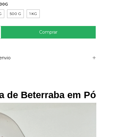
100G
G
500 G
1 KG
envio
a de Beterraba em Pó