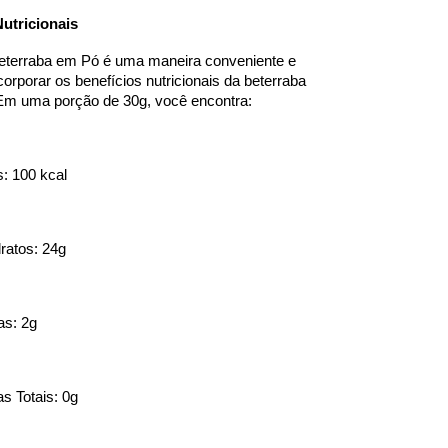
utricionais
eterraba em Pó é uma maneira conveniente e 
orporar os benefícios nutricionais da beterraba 
Em uma porção de 30g, você encontra:
s: 100 kcal
ratos: 24g
as: 2g
s Totais: 0g