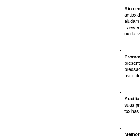
Rica e
antioxi
ajudam 
livres 
oxidativ
Promov
present
pressão
risco d
Auxilia
suas pr
toxinas
Melhor