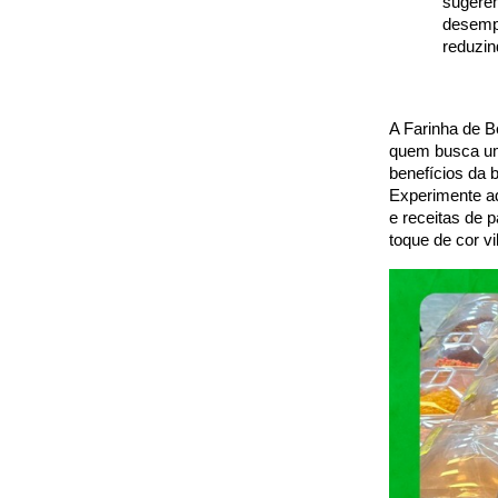
sugerem
desempe
reduzin
A Farinha de B
quem busca uma
benefícios da b
Experimente adi
e receitas de p
toque de cor v