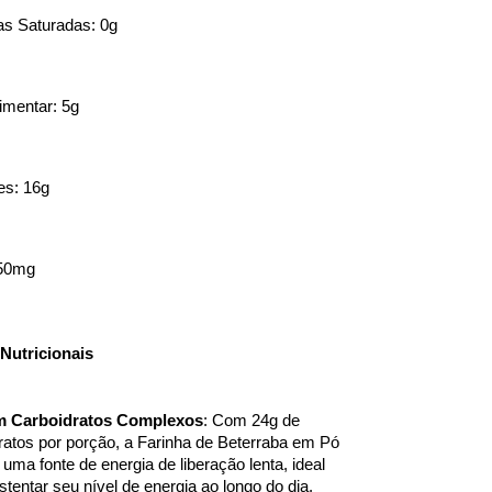
s Saturadas: 0g
limentar: 5g
es: 16g
 50mg
Nutricionais
m Carboidratos Complexos
: Com 24g de 
ratos por porção, a Farinha de Beterraba em Pó 
 uma fonte de energia de liberação lenta, ideal 
stentar seu nível de energia ao longo do dia.