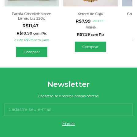
Farofa Costelinha com
Xerem de Caju
Chips
Limão Liz 250g
R$7,99
-
2
%
OFF
R$11,47
R$8,19
R$10,90
com
Pix
R$7,59
com
Pix
2
x
de
R$5,74
sem juros
2
Comprar
Newsletter
Cadastre-se e receba nossas ofertas.