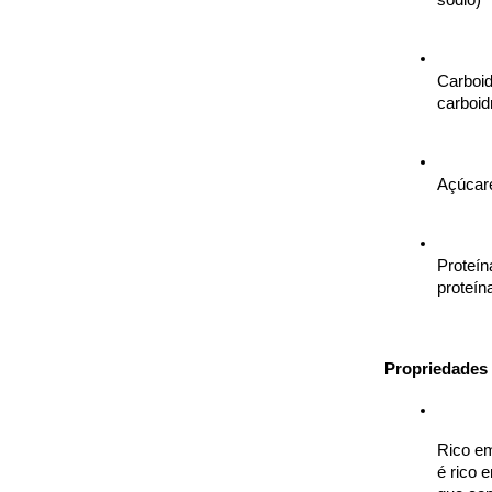
Carboid
carboid
Açúcare
Proteín
proteín
Propriedades 
Rico em
é rico 