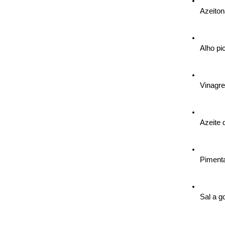
Azeiton
Alho pi
Vinagre
Azeite 
Pimenta
Sal a g