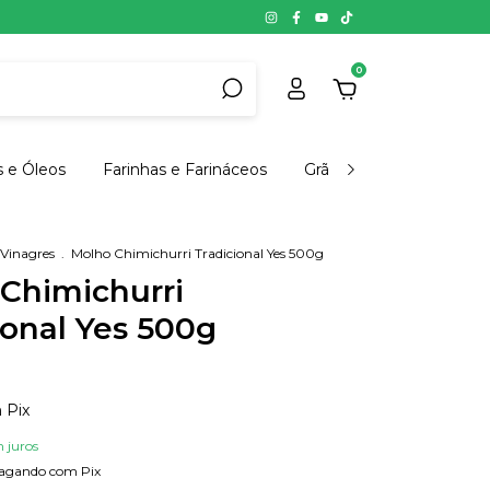
0
s e Óleos
Farinhas e Farináceos
Grãos, Cereais e Semen
 Vinagres
.
Molho Chimichurri Tradicional Yes 500g
Chimichurri
ional Yes 500g
m
Pix
 juros
agando com Pix