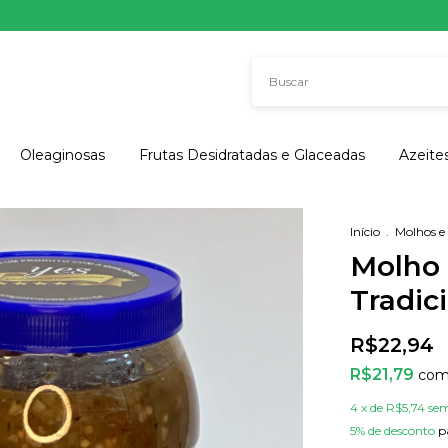
Oleaginosas
Frutas Desidratadas e Glaceadas
Azeite
Início
.
Molhos e
Molho 
Tradic
R$22,94
R$21,79
co
4
x de
R$5,74
sem
5% de desconto
p