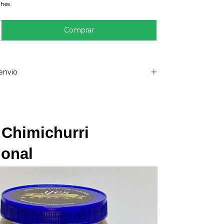
lhes
envio
Chimichurri 
ional 