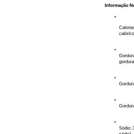
Informação Nu
Caloria
calórico
Gordura
gordura
Gordura
Gordura
Sódio: 
sódio)