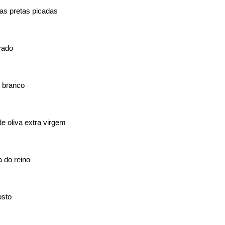
as pretas picadas
cado
 branco
de oliva extra virgem
 do reino
osto