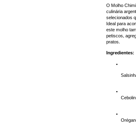
O Molho Chimic
culinária argen
selecionados qu
Ideal para aco
este molho tam
petiscos, agre
pratos.
Ingredientes:
Salsinh
Cebolin
Orégano