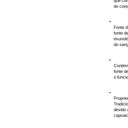
que com
do corp
Fonte d
fonte d
imunoló
do san
Contém 
fonte d
o funci
Proprie
Tradici
devido 
capsaic