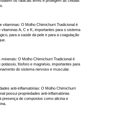
batem os radicais livres e protegem as células 
o.
e vitaminas: O Molho Chimichurri Tradicional é 
e vitaminas A, C e K, importantes para o sistema 
gico, para a saúde da pele e para a coagulação 
gue.
minerais: O Molho Chimichurri Tradicional é 
e potássio, fósforo e magnésio, importantes para 
onamento do sistema nervoso e muscular.
dades anti-inflamatórias: O Molho Chimichurri 
onal possui propriedades anti-inflamatórias 
à presença de compostos como alicina e 
ina.