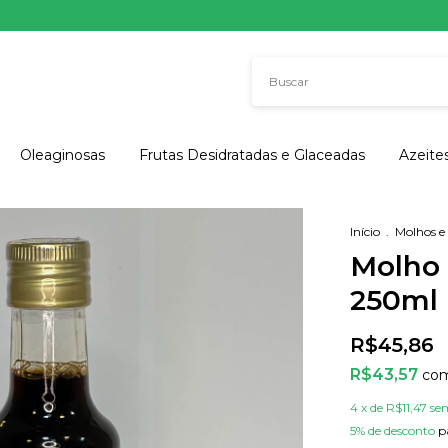
Oleaginosas
Frutas Desidratadas e Glaceadas
Azeite
Início
.
Molhos e
Molho 
250ml
R$45,86
R$43,57
co
4
x de
R$11,47
se
5% de desconto
p