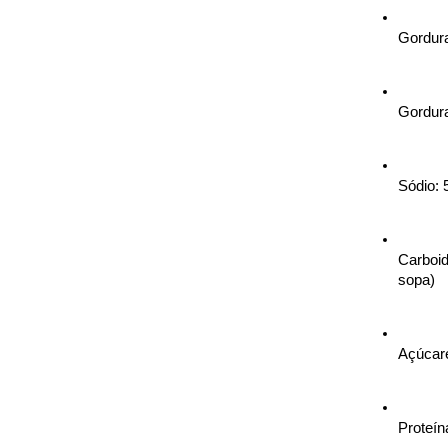
Gordura
Gordura
Sódio: 
Carboid
sopa)
Açúcare
Proteín