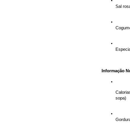
Sal ros
Cogume
Especia
Informação Nu
Caloria
sopa)
Gordura