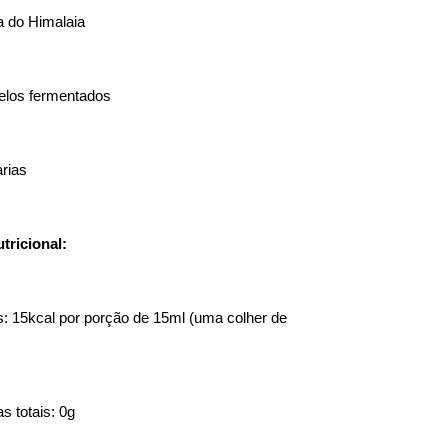
a do Himalaia
los fermentados
rias
tricional:
s: 15kcal por porção de 15ml (uma colher de 
s totais: 0g