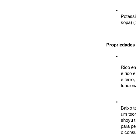
Potássi
sopa) 
Propriedades 
Rico em
é rico 
e ferro
funcio
Baixo t
um teor
shoyu t
para pe
o cons