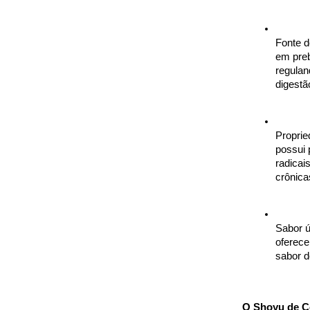
Fonte d
em preb
regulan
digestã
Proprie
possui 
radicai
crônica
Sabor ú
oferece
sabor d
O Shoyu de Co