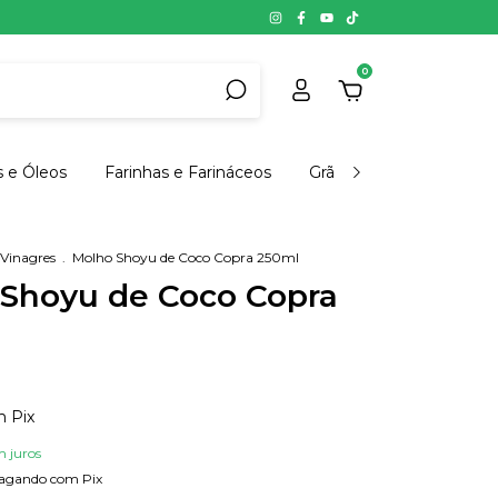
0
s e Óleos
Farinhas e Farináceos
Grãos, Cereais e Semen
 Vinagres
.
Molho Shoyu de Coco Copra 250ml
Shoyu de Coco Copra
m
Pix
m juros
agando com Pix