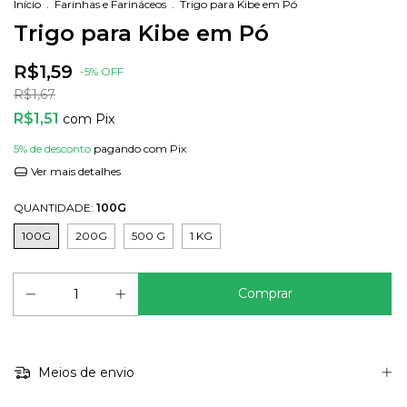
Início
.
Farinhas e Farináceos
.
Trigo para Kibe em Pó
Trigo para Kibe em Pó
R$1,59
-
5
%
OFF
R$1,67
R$1,51
com
Pix
5% de desconto
pagando com Pix
Ver mais detalhes
QUANTIDADE:
100G
100G
200G
500 G
1 KG
Meios de envio