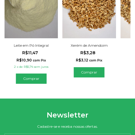
Leite em Pó Integral
Xerém de Amendoim
R$11,47
R$3,28
R$10,90
R$3,12
com
Pix
com
Pix
2
x
de
R$5,74
sem juros
Comprar
Comprar
Newsletter
Cadastre-se e receba nossas ofertas.