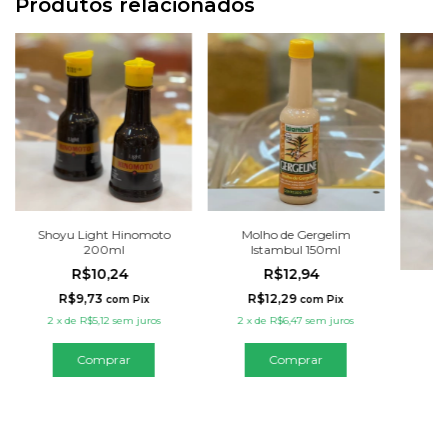
Produtos relacionados
Shoyu Light Hinomoto
Molho de Gergelim
200ml
Istambul 150ml
R$10,24
R$12,94
S
R$9,73
R$12,29
com
Pix
com
Pix
H
2
x
de
R$5,12
sem juros
2
x
de
R$6,47
sem juros