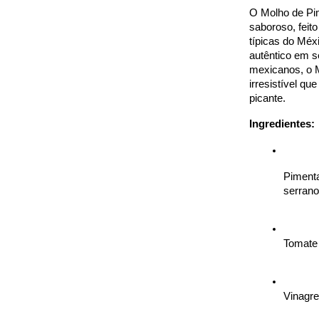
O Molho de Pi
saboroso, feit
típicas do Méx
autêntico em se
mexicanos, o 
irresistível qu
picante.
Ingredientes:
Pimenta
serrano
Tomate 
Vinagre