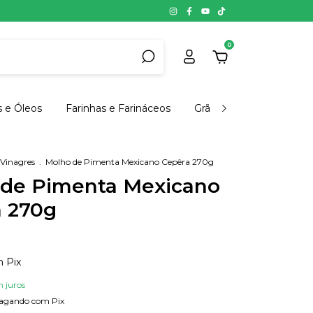
0
s e Óleos
Farinhas e Farináceos
Grãos, Cereais e Semen
 Vinagres
.
Molho de Pimenta Mexicano Cepêra 270g
 de Pimenta Mexicano
 270g
m
Pix
 juros
agando com Pix