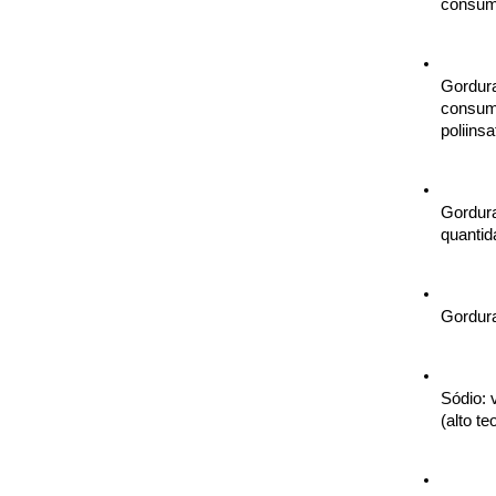
consumi
Gordura
consumi
poliins
Gordura
quanti
Gordura
Sódio: 
(alto te