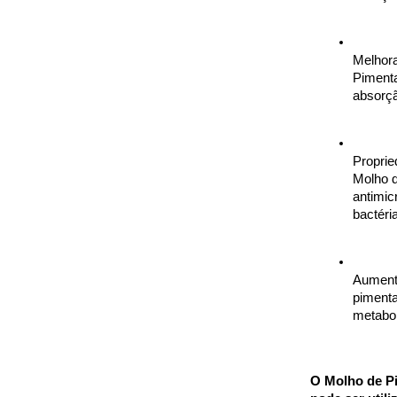
Melhora
Pimenta
absorçã
Proprie
Molho d
antimic
bactéri
Aumenta
pimenta
metabol
O Molho de Pi