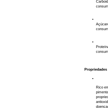
Carboid
consumi
Açúcare
consumi
Proteín
consumi
Propriedades 
Rico em
piment
proprie
antioxi
doenças