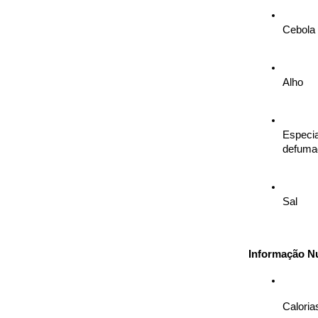
Cebola
Alho
Especia
defumad
Sal
Informação Nu
Caloria