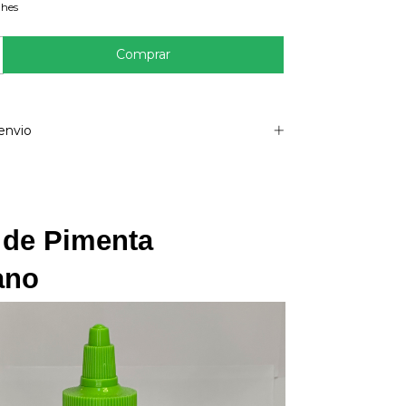
lhes
envio
de Pimenta 
ano 