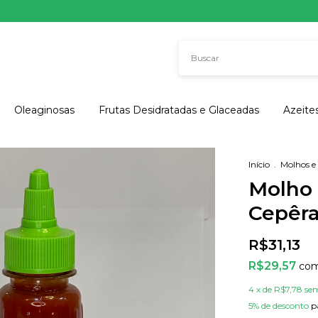
Oleaginosas
Frutas Desidratadas e Glaceadas
Azeite
Início
.
Molhos e
Molho
Cepêra
R$31,13
R$29,57
co
4
x de
R$7,78
sem
5% de desconto
p